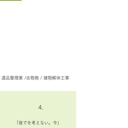
遺品整理業 /古物商 / 建物解体工事
4.
「後でを考えない。今」