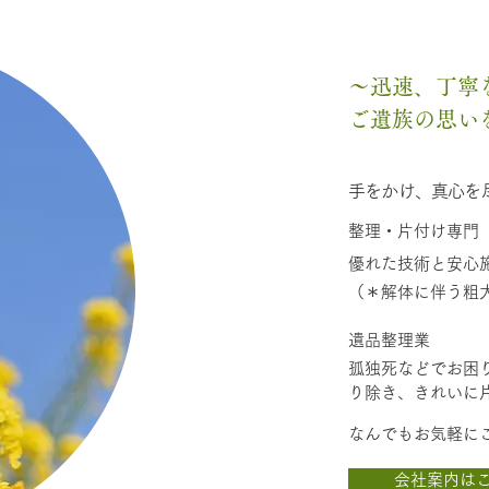
～迅速、丁寧
ご遺族の思い
手をかけ、真心を
整理・片付け専門
優れた技術と安心
​（＊解体に伴う粗
遺品整理業
​孤独死などでお困
り除き、きれいに
なんでもお気軽に
会社案内は