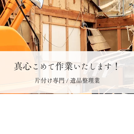
真心
作業
！
こめて
いたします
片付け専門 / 遺品整理業