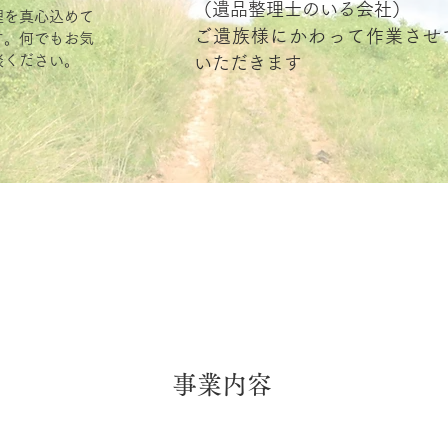
（遺品整理士のいる会社）
理を真心込めて
ご遺族様にかわって作業させ
す。何でもお気
談ください。
いただきます
​事業内容