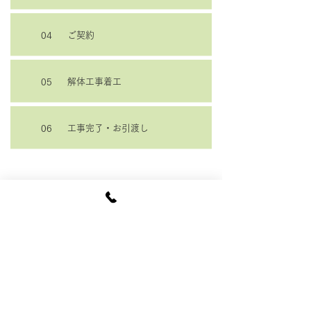
ご契約
04
解体工事着工
05
工事完了・お引渡し
06
有限会社カクニ
南佐久郡の
〒384-1403
長野県南佐久郡川上村大字秋山912-1
ご相談・お見積お問合せください。